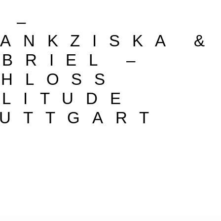
 –
ANKZISKA &
BRIEL –
CHLOSS
LITUDE
UTTGART