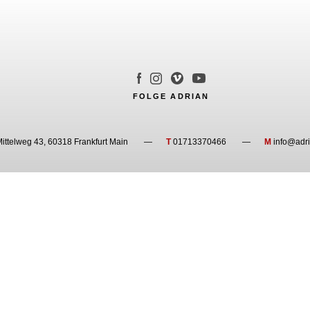
FOLGE ADRIAN
ittelweg 43, 60318 Frankfurt Main
T
01713370466
M
info@adri