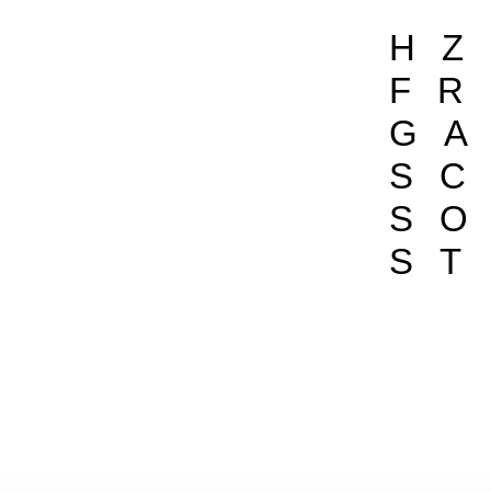
HZ
FR
GA
S
SO
ST