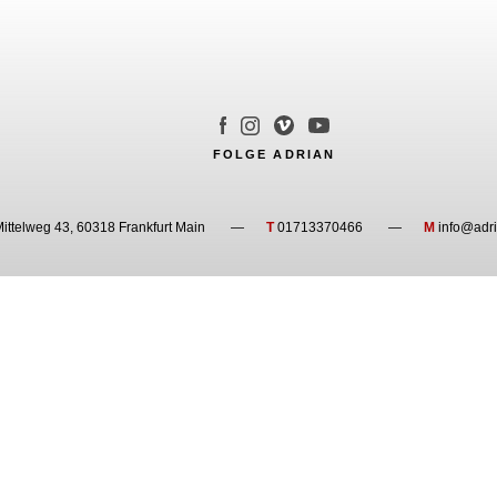
FOLGE ADRIAN
ittelweg 43, 60318 Frankfurt Main
T
01713370466
M
info@adri