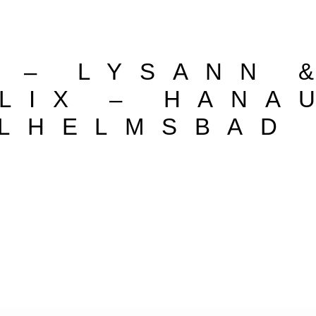
 – LYSANN 
LIX – HANA
LHELMSBAD